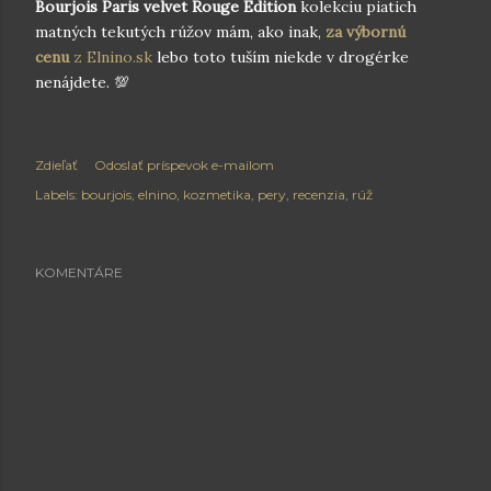
Bourjois Paris velvet Rouge Edition
kolekciu piatich
matných tekutých rúžov mám, ako inak,
za výbornú
cenu
z Elnino.sk
lebo toto tuším niekde v drogérke
nenájdete. 💯
Zdieľať
Odoslať príspevok e-mailom
Labels:
bourjois
elnino
kozmetika
pery
recenzia
rúž
KOMENTÁRE