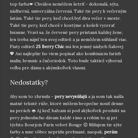
top farba💋 Chválou nemôžem šetriť - dokonalá, sýta,
nádherná, univerzálna červená. Také tie pery k večerným
šatám. Také tie pery, keď chceš byť diva večer v meste.
Také tie pery, keď chceš v kostýme a košeli vyzerať
luxusne. Vraví sa, že červené pery pristanú každej žene,
len treba nájsť ten svoj odtieň a ja nemôžem súhlasiť viac.
Piaty odtieň
25 Berry Chic
má len jemný nádych fialovej
💖 Asi najlepšie ho viem popísať ako kombináciu farieb
malín, brusníc a čučoriedok. Toto bude taktiež výborná
voľba pre dámu s akýmikoľvek vlasmi.
Nedostatky?
Aby som to zhrnula -
pery nevysúšajú
a ja som tak našla
matné tekuté rúže, ktoré môžem bezpečne nosiť denne
na perách 👄 Aj keď, balzam si pod akýkoľvek produkt na
pery jednoducho dávam každé ráno a robím to aj pri
týchto Bourjois Paris velvet Rouge 😊 Milujem tie sýte
farby a mne vôbec neprídu prehnané, naopak,
perám