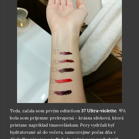
Teda, začala som prvým odtieňom
37 Ultra-violette
. 💜A
bola som príjemne prekvapená - krásna slivková, ktorá
pristane napríklad tmavovláskam. Pery vydržali byť
hydratované až do večera, samozrejme počas dňa v