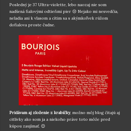
Posledný je 37 Ultra-violette, lebo naozaj nie som
nadšená fialovými odtieňmi pier 😒 Nejako mi nesvedčia,
neladia ani k vlasom a cítim sa s akýmkoľvek rúžom
dofialova proste čudne.
Pridávam aj zloženie z krabičky
, možno môj blog čítajú aj
citlivky ako som ja a niekoho práve toto môže pred
kúpou zaujímať. 😊