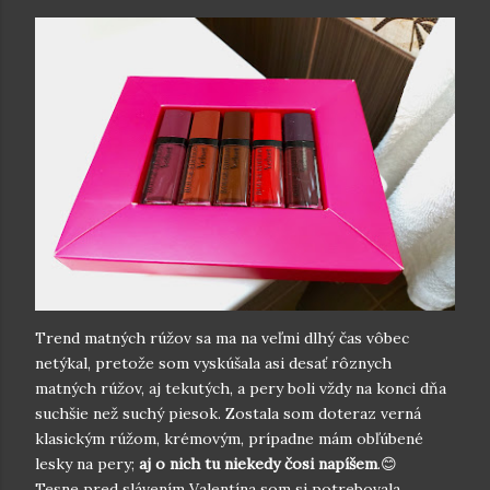
Trend matných rúžov sa ma na veľmi dlhý čas vôbec
netýkal, pretože som vyskúšala asi desať rôznych
matných rúžov, aj tekutých, a pery boli vždy na konci dňa
suchšie než suchý piesok. Zostala som doteraz verná
klasickým rúžom, krémovým, prípadne mám obľúbené
lesky na pery;
aj o nich tu niekedy čosi napíšem
.😊
Tesne pred slávením Valentína som si potrebovala