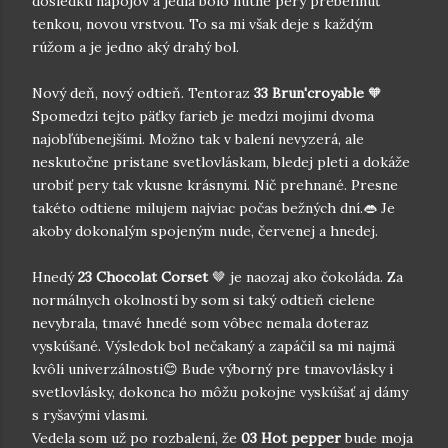
dôsledku nápojov a jedla bolo nutné pery prebehnúť
tenkou, novou vrstvou. To sa mi však deje s každým
rúžom a je jedno aký drahý bol.
Nový deň, nový odtieň. Tentoraz
33 Brun'croyable
🧡
Spomedzi tejto päťky farieb je medzi mojimi dvoma
najobľúbenejšími. Možno tak v balení nevyzerá, ale
neskutočne pristane svetlovláskam, bledej pleti a dokáže
urobiť pery tak vkusne krásnymi. Nič prehnané. Presne
takéto odtiene milujem najviac počas bežných dní.👄 Je
akoby dokonalým spojeným nude, červenej a hnedej.
Hnedý
23 Chocolat Corset
🤎 je naozaj ako čokoláda. Za
normálnych okolností by som si taký odtieň cielene
nevybrala, tmavé hnedé som vôbec nemala doteraz
vyskúšané. Výsledok bol nečakaný a zapáčil sa mi najmä
kvôli univerzálnosti😊 Bude výborný pre tmavovlásky i
svetlovlásky, dokonca ho môžu pokojne vyskúšať aj dámy
s ryšavými vlasmi.
Vedela som už po rozbalení, že
03 Hot pepper
bude moja