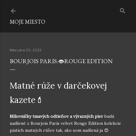
Preskočiť na hlavný obsah
MOJE MIESTO
februára 20, 2022
BOURJOIS PARIS:👄ROUGE EDITION
Matné rúže v darčekovej
kazete💄
Milovníčky tmavých odtieňov a výrazných pier
budú
nadšené z Bourjois Paris velvet Rouge Edition kolekcie
piatich matných rúžov tak, ako som nadšená ja 😍