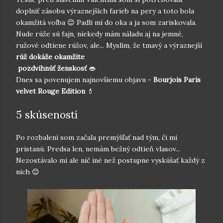
doplniť zásobu výraznejších farieb na pery a toto bola
okamžitá voľba 😊 Padli mi do oka a ja som zariskovala.
Nude rúže sú fajn, niekedy mám náladu aj na jemné,
ružové odtiene rúžov, ale... Myslím, že tmavý a výraznejší
rúž dokáže okamžite
pozdvihnúť ženskosť
👄
Dnes sa povenujem najnovšiemu objavu -
Bourjois Paris
velvet Rouge Edition
💄
5 skúseností
Po rozbalení som začala premýšľať nad tým, či mi
pristanú. Predsa len, nemám bežný odtieň vlasov...
Nezostávalo mi ale nič iné než postupne vyskúšať každý z
nich 😊