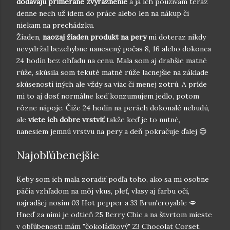
dodávajú primerané zvýraznenie
a ja ich používam teraz
denne nech už idem do práce alebo len na nákup či
niekam na prechádzku.
Žiaden,
naozaj žiaden produkt na pery
mi doteraz nikdy
nevydržal bezchybne nanesený počas 8, 16 alebo dokonca
24 hodín bez ohľadu na cenu. Mala som aj drahšie matné
rúže, skúsila som tekuté matné rúže lacnejšie na základe
skúseností iných ale vždy sa viac či menej zotrú. A príde
mi to aj dosť normálne keď konzumujem jedlo, potom
rôzne nápoje. Čiže 24 hodín na perách dokonalé nebudú,
ale
viete ich dobre vrstviť
takže keď je to nutné,
nanesiem jemnú vrstvu na pery a deň pokračuje ďalej 😊
Najobľúbenejšie
Keby som ich mala zoradiť podľa toho, ako sa mi osobne
páčia vzhľadom na môj vkus, pleť, vlasy aj farbu očí,
najradšej nosím 03 Hot pepper a 33 Brun'croyable 🗢
Hneď za nimi je odtieň 25 Berry Chic a na štvrtom mieste
v obľúbenosti mám "čokoládkový" 23 Chocolat Corset.