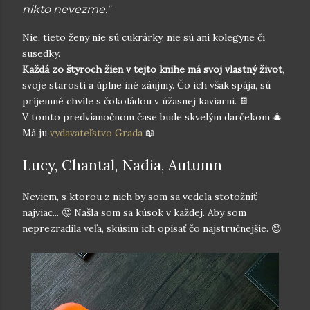
nikto nevezme."
Nie, tieto ženy nie sú cukrárky, nie sú ani kolegyne či
susedky.
Každá zo štyroch žien v tejto knihe má svoj vlastný život
,
svoje starosti a úplne iné záujmy. Čo ich však spája, sú
príjemné chvíle s čokoládou v úžasnej kaviarni. 🍫
V tomto predvianočnom čase bude skvelým darčekom 🎄
Má ju
vydavateľstvo Grada
📖
Lucy, Chantal, Nadia, Autumn
Neviem, s ktorou z nich by som sa vedela stotožniť
najviac... 🤔 Našla som sa kúsok v každej. Aby som
neprezradila veľa, skúsim ich opísať čo najstručnejšie. 😊