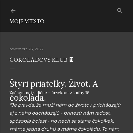
Preskočiť na hlavný obsah
MOJE MIESTO
novembra 28, 2022
ČOKOLÁDOVÝ KLUB 🍫
Štyri priateľky. Život. A
Začnem netradične - úryvkom z knihy 🤎
čokoláda.
"Je pravda, že muži nám do životov prichádzajú
aj z neho odchádzajú - prinesú nám radosť,
spôsobia bolesť - no nech sa stane čokoľvek,
máme jedna druhú a máme čokoládu. To nám