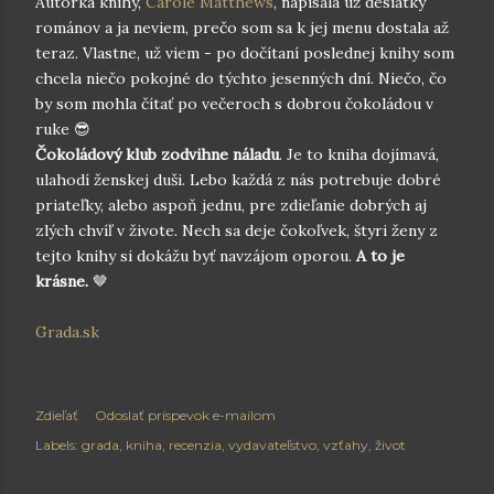
Autorka knihy,
Carole Matthews
, napísala už desiatky
románov a ja neviem, prečo som sa k jej menu dostala až
teraz. Vlastne, už viem - po dočítaní poslednej knihy som
chcela niečo pokojné do týchto jesenných dní. Niečo, čo
by som mohla čítať po večeroch s dobrou čokoládou v
ruke 😎
Čokoládový klub zodvihne náladu
. Je to kniha dojímavá,
ulahodí ženskej duši. Lebo každá z nás potrebuje dobré
priateľky, alebo aspoň jednu, pre zdieľanie dobrých aj
zlých chvíľ v živote. Nech sa deje čokoľvek, štyri ženy z
tejto knihy si dokážu byť navzájom oporou.
A to je
krásne.
🤎
Grada.sk
Zdieľať
Odoslať príspevok e-mailom
Labels:
grada
kniha
recenzia
vydavateľstvo
vzťahy
život