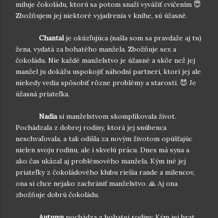
miluje čokoládu, ktorú sa potom snaží vyvážiť cvičením 😇
Zbožňujem jej niektoré vyjadrenia v knihe, sú úžasné.
Chantal
je okúzľujúca (našla som sa pravdaže aj tu)
žena, vydatá za bohatého manžela. Zbožňuje sex a
čokoládu. Nie každé manželstvo je úžasné a skôr než jej
manžel ju dokážu uspokojiť náhodní partneri, ktorí jej ale
niekedy vedia spôsobiť rôzne problémy a starosti. 😈 Je
úžasná priateľka.
Nadia
si manželstvom skomplikovala život.
Pochádzala z dobrej rodiny, ktorá jej snúbenca
neschvaľovala, a tak odišla za novým životom opúšťajúc
nielen svoju rodinu, ale i skvelú prácu. Dnes má syna a
ako čas ukázal aj problémového manžela. Kým iné jej
priateľky z čokoládového klubu riešia rande a milencov,
ona si chce nejako zachrániť manželstvo. 🙏 Aj ona
zbožňuje dobrú čokoládu.
Autumn
pochádza z bohatej rodiny. Kým jej brat