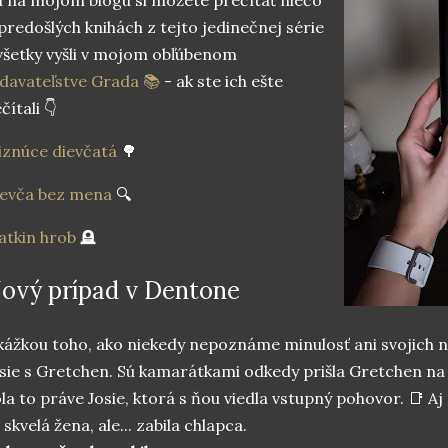
predošlých knihách z tejto jedinečnej série
všetky vyšli v mojom obľúbenom
davateľstve Grada 📚
- ak ste ich ešte
čítali 👇
znúce dievčatá
🌳
ievča bez mena
🔍
tkin hrob
🪦
ový prípad v Dentone
ážkou toho, ako niekedy nepoznáme minulosť ani svojich naj
sie s Gretchen. Sú kamarátkami odkedy prišla Gretchen na 
la to práve Josie, ktorá s ňou viedla vstupný pohovor. 📑 Aj 
 skvelá žena, ale... zabila chlapca.