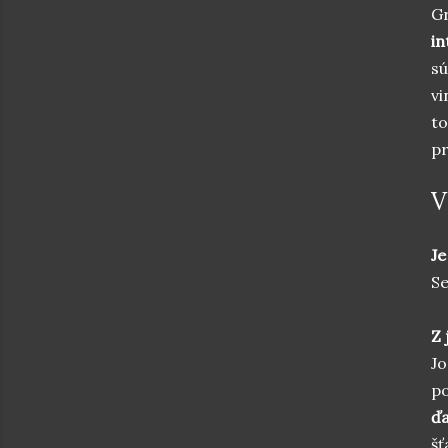
Gr
in
sú
vi
to
pr
V
Je
Se
Z 
Jo
po
ďa
šť