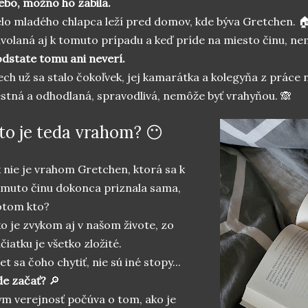
ebo, možno ho zabila.
lo mladého chlapca leží pred domov, kde býva Gretchen. 
volaná aj k tomuto prípadu a keď príde na miesto činu, ne
dstate tomu ani neverí.
ch už sa stalo čokoľvek, jej kamarátka a kolegyňa z práce
stná a odhodlaná, spravodlivá, nemôže byť vrahyňou. 🙈
to je teda vrahom? 😶
 nie je vrahom Gretchen, ktorá sa k
muto činu dokonca priznala sama,
otom kto?
o je zvykom aj v našom živote, zo
čiatku je všetko zložité.
et sa čoho chytiť, nie sú iné stopy...
de začať?
🔎
m verejnosť počúva o tom, ako je