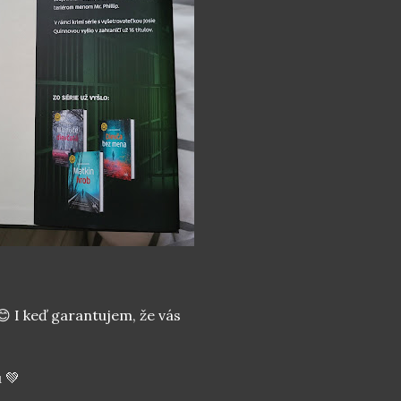
 😊 I keď garantujem, že vás
u 💚