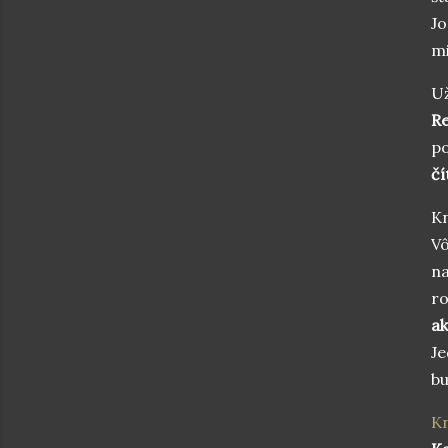
Jo
mi
Už
R
po
čí
Kn
Vô
na
ro
ak
Je
bu
Kn