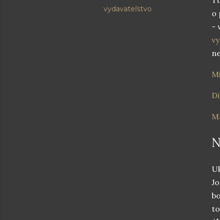
vydavateľstvo
o 
- 
vy
ne
Mi
D
Ma
N
Uk
Jo
bo
to