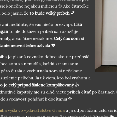
sie konečne nejakou indíciou 👌 Ako čitateľke
 bolo jasné, že
to bude veľký príbeh 💕
 ani nedúfate, že vás niečo prekvapí.
Lisa
egan
to ale dokáže a príbeh sa rozuzľuje
maly, absolútne nečakane.
Celý čas som si
tanie neuveriteľne užívala 💖
iha je písaná rovnako dobre ako tie predošlé.
bec som sa nenudila, každú stranu som
päto čítala a vychutnala som si nečakané
zuzlenie príbehu. Ja už viem, kto bol vrahom a
o je celý prípad šialene komplikovaný
👍
dnotlivé kapitoly nie sú dlhé, viete príbeh čítať po častiach
de zvedavosť poháňať k dočítaniu 💚
iha vyšla vo vydavateľstve Grada
a ja odporúčam celú séri