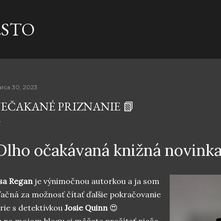
Preskočiť na hlavný obsah
ESTO
rca 30, 2023
EČAKANÉ PRIZNANIE 📗
lho očakávaná knižná novinka
isa Regan
je výnimočnou autorkou a ja som
ačná za možnosť čítať ďalšie pokračovanie
rie s detektívkou
Josie Quinn
😍
 na mojom blogu si môžete prečítať niečo