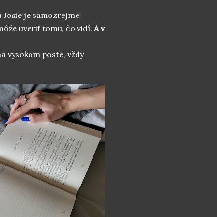
 Josie je samozrejme
môže uveriť tomu, čo vidí.
A v
 na vysokom poste, vždy