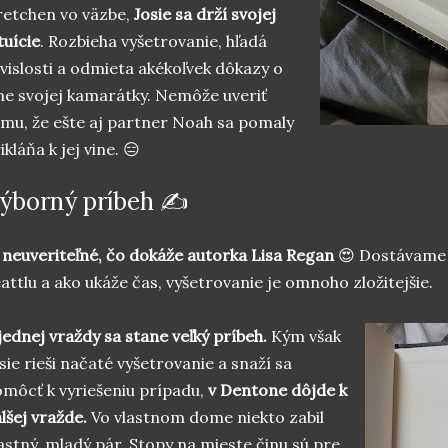
etchen vo väzbe,
Josie sa drží svojej
tuície
. Rozbieha vyšetrovanie, hľadá
vislosti a odmieta akékoľvek dôkazy o
ne svojej kamarátky. Nemôže uveriť
mu, že ešte aj partner Noah sa pomaly
ikláňa k jej vine. 😑
ýborný príbeh ✍
 neuveriteľné, čo dokáže autorka Lisa Regan
😍 Dostávame s
attlu a ako ukáže čas, vyšetrovanie je omnoho zložitejšie.
jednej vraždy sa stane veľký príbeh.
Kým však
sie rieši načaté vyšetrovanie a snaží sa
môcť k vyriešeniu prípadu,
v Dentone dôjde k
lšej vražde.
Vo vlastnom dome niekto zabil
astný, mladý pár. Stopy na mieste činu sú pre