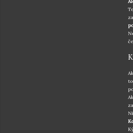
Al
Te
za
po
Ne
če
K
Ak
to
p
Ak
za
Ni
K
Ký