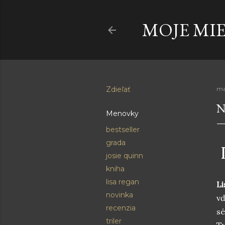
MOJE MI
Zdieľať
ma
N
Menovky
bestseller
grada
D
josie quinn
kniha
lisa regan
L
novinka
vď
recenzia
sé
triler
Tu