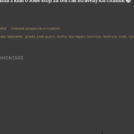
ždá z kníh o Josie stojí za ten čas strávený ich čítaním 📚
eľať
Odoslať príspevok e-mailom
els:
bestseller
grada
josie quinn
kniha
lisa regan
novinka
recenzia
triler
vy
OMENTÁRE