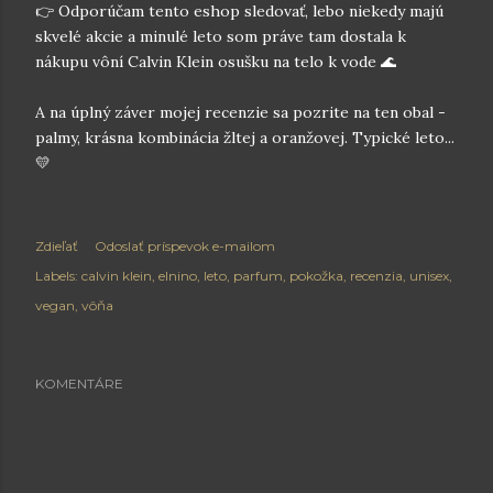
👉 Odporúčam tento eshop sledovať, lebo niekedy majú
skvelé akcie a minulé leto som práve tam dostala k
nákupu vôní Calvin Klein osušku na telo k vode 🌊
A na úplný záver mojej recenzie sa pozrite na ten obal -
palmy, krásna kombinácia žltej a oranžovej. Typické leto...
💛
Zdieľať
Odoslať príspevok e-mailom
Labels:
calvin klein
elnino
leto
parfum
pokožka
recenzia
unisex
vegan
vôňa
KOMENTÁRE