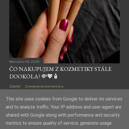
februára 06, 2025
ČO NAKUPUJEM Z KOZMETIKY STÁLE
DOOKOLA? 💸💖🧴
Zdieľať
Zverejnenie komentára
This site uses cookies from Google to deliver its services
and to analyze traffic. Your IP address and user-agent are
shared with Google along with performance and security
Používa službu Blogger
metrics to ensure quality of service, generate usage