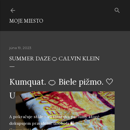
Preskočiť na hlavný obsah
MOJE MIESTO
júna 19, 2023
SUMMER DAZE 🍊 CALVIN KLEIN
Kumquat. 🍊 Biele pižmo. 🤍
Unisex. ⚤
A pokračuje stále - sú totiž dva parfumy, ktoré
dokupujem pravidelne dookola 🛍️