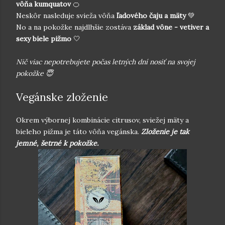
vôňa kumquatov
🍊
Neskôr nasleduje svieža vôňa
ľadového čaju a mäty
💚
No a na pokožke najdlhšie zostáva
základ vône - vetiver a
sexy biele pižmo
🤍
Nič viac nepotrebujete počas letných dní nosiť na svojej
pokožke 😇
Vegánske zloženie
Okrem výbornej kombinácie citrusov, sviežej mäty a
bieleho pižma je táto vôňa vegánska.
Zloženie je tak
jemné, šetrné k pokožke.