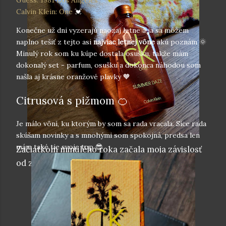
Guess: 1981 Los Angeles
Calvin Klein: One
💓
Konečne už dni vyzerajú naozaj letne a ja sa môžem
naplno tešiť z tejto asi
najviac letnej vône
akú poznám 🌞
Minulý rok som ku kúpe dostala osušku, takže mám
dokonalý set - parfum, osušku a dokonca náhodou som
našla aj krásne oranžové plavky 🧡
Citrusová s pižmom 🍊
Je málo vôní, ku ktorým by som sa rada vracala. Síce rada
skúšam novinky a s mnohými som spokojná, predsa len
mám také tie svoje top 😎
Začiatkom minulého roka začala moja závislosť
od značky Calvin Klein 😍