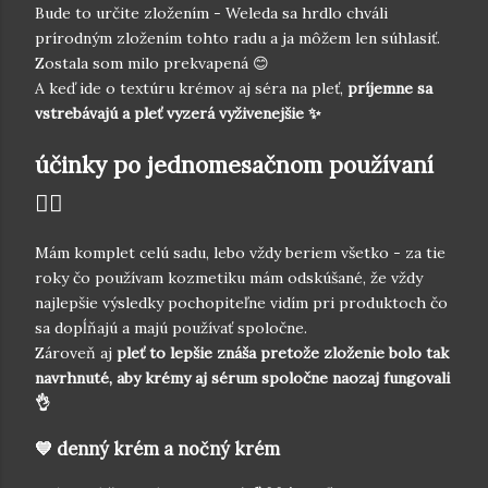
Bude to určite zložením - Weleda sa hrdlo chváli
prírodným zložením tohto radu a ja môžem len súhlasiť.
Zostala som milo prekvapená 😊
A keď ide o textúru krémov aj séra na pleť,
príjemne sa
vstrebávajú a pleť vyzerá vyživenejšie ✨
účinky po jednomesačnom používaní
💆‍♀️
Mám komplet celú sadu, lebo vždy beriem všetko - za tie
roky čo používam kozmetiku mám odskúšané, že vždy
najlepšie výsledky pochopiteľne vidím pri produktoch čo
sa dopĺňajú a majú používať spoločne.
Zároveň aj
pleť to lepšie znáša pretože zloženie bolo tak
navrhnuté, aby krémy aj sérum spoločne naozaj fungovali
👌
💙 denný krém a nočný krém