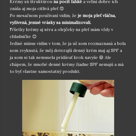
Krémy sú štruktúrou
na pocit ľahké
a veľmi dobre ich
znáša aj moja citlivá pleť 😍
Po mesačnom používaní vidím, že
je moja pleť vláčna,
vyživená, jemné vrásky sa minimalizovali.
❗Všetky krémy aj séra a olejčeky na pleť mám vždy v
chladničke 😊
Jediné mínus vidím v tom, že ja už som rozmaznaná a bola
som zvyknutá, že môj doterajší denný krém maj aj SPF a
ja som si tak nemusela pridávať krok navyše 😄 Ale
chápem, že mnohé denné krémy žiadne SPF nemajú a má
to byť vlastne samostatný produkt.