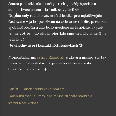
Jemná pokožka okolo očí potrebuje vždy špeciálnu
starostlivosť a tento krémik sa vydaril 😌
Dopĺňa celý rad ako záverečná bodka pre najcitlivejšiu
časť tváre -
ja ho používam na celé očné okolie, pretriem
aj oblasť obočia a ako bolo uvedené na krabičke, zvyšok
jemne votriem do okolia pier kde sme tiež náchylnejší na
vrásky 😉
❗
Je vhodný aj pri kontaktných šošovkách 👌
Momentálne má
eshop Elnino.sk
aj zľavu a možno ste tak
práve u mňa našli darček pre seba alebo niekoho
blízkeho na Vianoce 🎄
Zdieľať
Odoslať príspevok e-mailom
Labels:
kozmetika
krém
pleť
sérum
skincare
starnutie
starostlivosť
weleda