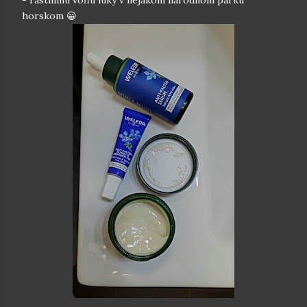
- rastlinnú vôňu lúky v nejakom národnom parku
horskom 😀