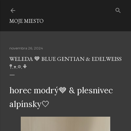
Preskočiť na hlavný obsah
MOJE MIESTO
novembra 26, 2024
WELEDA 💙 BLUE GENTIAN & EDELWEISS
𖤣.𖥧.𖡼.⚘
horec modrý💙 & plesnivec
alpínsky🤍