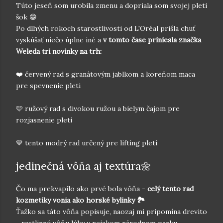
Túto jeseň som urobila zmenu a dopriala som svojej pleti
šok 😁
Po dlhých rokoch starostlivosti od L'Oréal prišla chuť
vyskúšať niečo úplne iné a
v tomto čase priniesla značka
Weleda tri novinky na trh:
❤️ červený rad s granátovým jablkom a koreňom maca
pre spevnenie pleti
🩷 ružový rad s divokou ružou a bielym čajom pre
rozjasnenie pleti
💙 tento modrý rad určený pre lifting pleti
jedinečná vôňa aj textúra🌼
Čo ma prekvapilo ako prvé bola vôňa -
celý tento rad
kozmetiky vonia ako horské bylinky 🏞
Ťažko sa táto vôňa popisuje, naozaj mi pripomína drevito